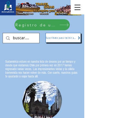
Registro de usuario
Suscríbete para recibir actualizaciones
Sudamérica estuvo en nuestra lista de deseos por un tiempo y
desde que visitamos Chile por primera vez en 2017 hemos
regresado varias veces.
Las impresionantes vistas y la cálida
bienvenida nos hacen volver de más. Con suerte, nuestros guías
te ayudarán a viajar hasta allí.